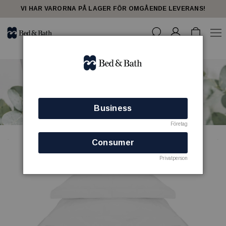
share23
VI HAR VARORNA PÅ LAGER FÖR OMGÅENDE LEVERANS!
Business
Företag
SPECIALISTER PÅ HOTELLPRODUKTER
Consumer
Privatperson