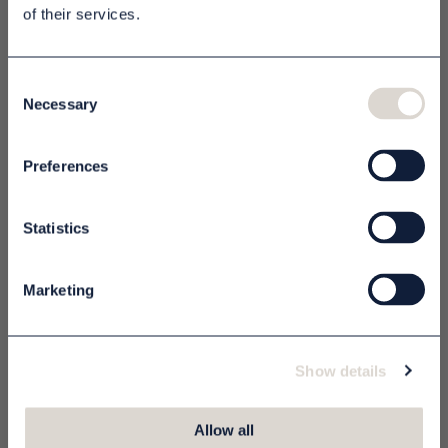
of their services.
Vi är en av Skandinaviens ledande leverantörer till
hotell. Vi har funnits sedan 1969, har egen tillverkning av
produkter av hög kvalitet och utvecklar även
Consent
hotellprodukter tillsammans med våra kunder. Vill du ha
Necessary
Selection
din egen logo på dina gästartiklar så har vi de bästa
leverantörerna för private label. Vi samarbetar också
Preferences
med många välkända varumärken inom hotellprodukter
och har därför ett mycket stort utbud. Med stor kunskap,
kompetens och erfarenhet inom hotell- och
Statistics
resebranschen hjälper vi dig att hitta de rätta
produkterna för ditt hotell.
Marketing
Hotellkedja, destinationshotell, boutiquehotell eller slott
- vi hjälper er att skapa den rätta känslan!
Show details
För dig som bott på hotell och vill ta med dig den
där underbara hotellkänslan hem - välkommen till
oss!
Allow all