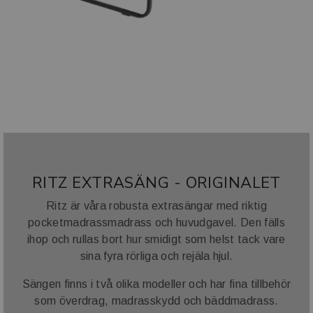
RITZ EXTRASÄNG - ORIGINALET
Ritz är våra robusta extrasängar med riktig
pocketmadrassmadrass och huvudgavel. Den fälls
ihop och rullas bort hur smidigt som helst tack vare
sina fyra rörliga och rejäla hjul.
Sängen finns i två olika modeller och har fina tillbehör
som överdrag, madrasskydd och bäddmadrass.