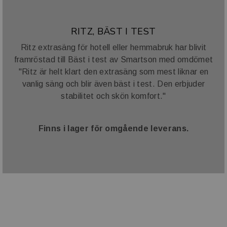
RITZ, BÄST I TEST
Ritz extrasäng för hotell eller hemmabruk har blivit
framröstad till Bäst i test av Smartson med omdömet
"Ritz är helt klart den extrasäng som mest liknar en
vanlig säng och blir även bäst i test. Den erbjuder
stabilitet och skön komfort."
Finns i lager för omgående leverans.
VARUMÄRKE OCH SAMARBETE
Vi har ett stort antal varumärke i vår portfölj. I tillägg till
dessa samarbetar vi även med ett antal välkända
varumärke såsom