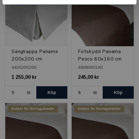
Sängkappa Panama
Fotskydd Panama
200x200 cm
Pesco 60x160 cm
4436200200
4908060160
1 255,00 kr
245,00 kr
st
Köp
st
Köp
Endast för företagskunder
Endast för företagskunder