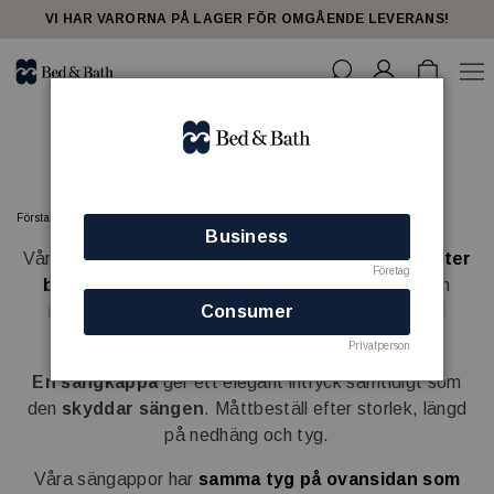
share23
VI HAR VARORNA PÅ LAGER FÖR OMGÅENDE LEVERANS!
Sängkappor/Fotskydd
Förstasidan
SOVRUM
Sängkappor/Fotskydd
Business
Våra sängkappor och fotskydd för hotell
sys upp efter
Företag
beställning
för att passa exakt till era sängar och
interiör. Vi har många olika tyger och massor med
Consumer
färgalternativ.
Privatperson
En sängkappa
ger ett elegant intryck samtidigt som
den
skyddar sängen
. Måttbeställ efter storlek, längd
på nedhäng och tyg.
Våra sängappor har
samma tyg på ovansidan som