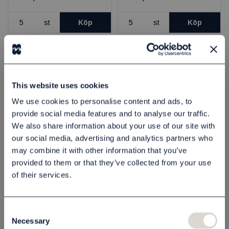
st
Köp
st
Köp
Endast för företagskunder
Endast för företagskunder
This website uses cookies
We use cookies to personalise content and ads, to
provide social media features and to analyse our traffic.
We also share information about your use of our site with
our social media, advertising and analytics partners who
Sängkappa Panama
Sängkappa Panama
may combine it with other information that you’ve
120x200 cm
140x200 cm,
provided to them or that they’ve collected from your use
of their services.
4436120200
4436140200
1 005,00 kr
1 015,00 kr
Consent
st
Köp
st
Köp
Necessary
Selection