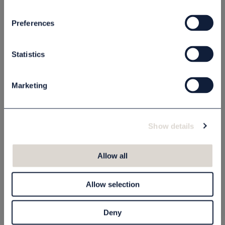
Endast för företagskunder
Endast för företagskunder
Preferences
Statistics
Marketing
Sängkappa Panama
Sängkappa Panama
Show details
160x200 cm
180x200 cm
4436160200
4436180200
Allow all
1 150,00 kr
1 205,00 kr
st
Köp
st
Köp
Allow selection
Endast för företagskunder
Endast för företagskunder
Deny