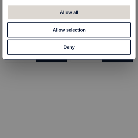
Allow all
Fotskydd Pamana
Färgkarta Panama
60x230 cm
Pesco
Allow selection
4908060230
44360000
290,00 kr
150,00 kr
Deny
st
Köp
st
Köp