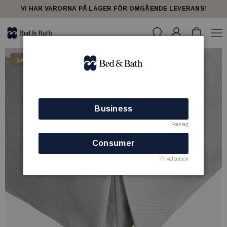
VI HAR VARORNA PÅ LAGER FÖR OMGÅENDE LEVERANS!
Endast för företagskunder
Business
Företag
Consumer
Privatperson