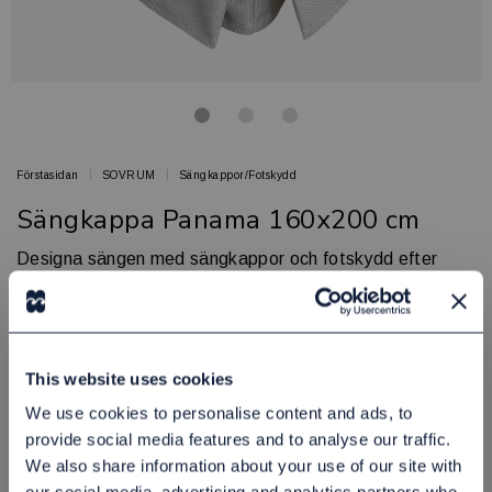
Förstasidan
SOVRUM
Sängkappor/Fotskydd
Sängkappa Panama 160x200 cm
Designa sängen med sängkappor och fotskydd efter
eget val
BED & BATH
Artikelnr: 4436160200
Minsta beställning: 5 st
This website uses cookies
Finns i lager
We use cookies to personalise content and ads, to
1 150,00 kr
Exkl. moms:
provide social media features and to analyse our traffic.
We also share information about your use of our site with