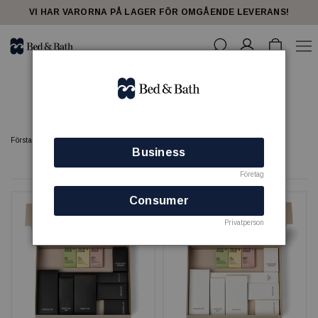
share23
VI HAR VARORNA PÅ LAGER FÖR OMGÅENDE LEVERANS!
Gästartiklar
Förstasidan
GÄSTPRODUKTER
Gästartiklar
Business
52 produkter
Företag
Consumer
Privatperson