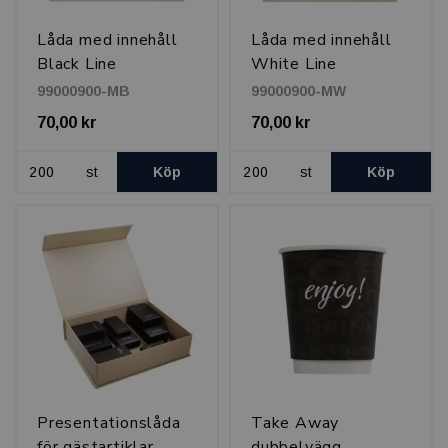
Låda med innehåll
Låda med innehåll
Black Line
White Line
99000900-MB
99000900-MW
70,00 kr
70,00 kr
st
Köp
st
Köp
Presentationslåda
Take Away
för gästartiklar,
dubbelvägg