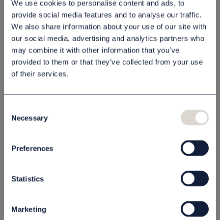
We use cookies to personalise content and ads, to
provide social media features and to analyse our traffic.
st
Köp
st
Köp
We also share information about your use of our site with
our social media, advertising and analytics partners who
may combine it with other information that you’ve
provided to them or that they’ve collected from your use
of their services.
Consent
Necessary
Selection
Barnset "Beba Lena
Vikbar kam/borste -
Preferences
& Friends"
Black Line
99000098
80031118
Statistics
30,00 kr
9,00 kr
Marketing
st
Köp
st
Köp