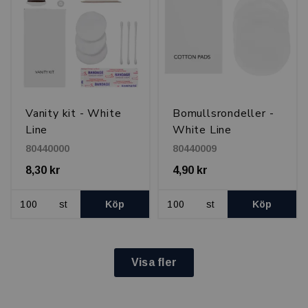
Vanity kit - White
Bomullsrondeller -
Line
White Line
80440000
80440009
8,30 kr
4,90 kr
st
Köp
st
Köp
Visa fler