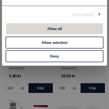
Show details
Allow all
Allow selection
Syset - White Line
Tandborstset -
Deny
White Line
80440002
80440005
5,40 kr
16,50 kr
st
Köp
st
Köp