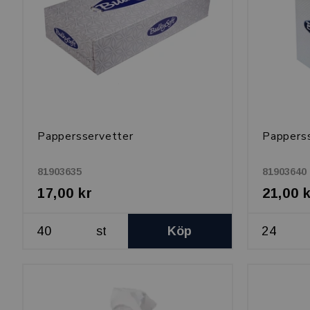
Pappersservetter
Papperss
81903635
81903640
17,00 kr
21,00 
st
Köp