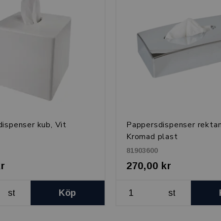
ispenser kub, Vit
Pappersdispenser rektan
Kromad plast
81903600
kr
270,00 kr
st
Köp
st