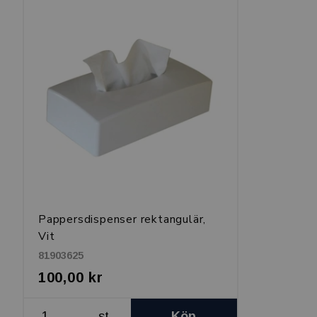
Pappersdispenser rektangulär,
Vit
81903625
100,00 kr
st
Köp