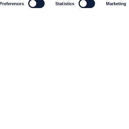
Preferences
Statistics
Marketing
MILJÖ OCH HÅLLBARHET
Miljö och Hållbarhet
Code of conduct