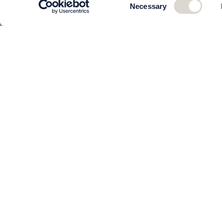
Necessary
Selection
KUNDSERVICE
Om oss
Teamet
Kontakta oss
Beställning och leverans
Returer
Köpvillkor
Så behandlar vi dina uppgifter