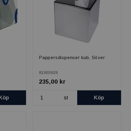
Pappersdispenser kub, Silver
81903629
235,00 kr
Köp
st
Köp