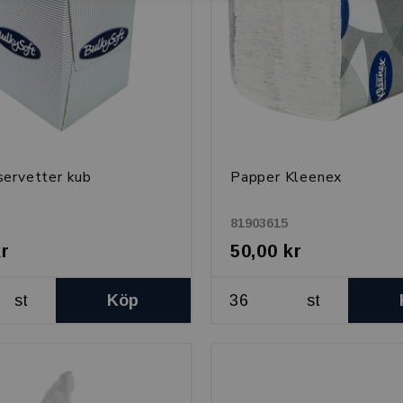
ervetter kub
Papper Kleenex
81903615
kr
50,00 kr
st
Köp
st