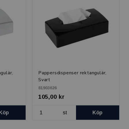
gulär,
Pappersdispenser rektangulär,
Svart
81903626
105,00 kr
Köp
st
Köp