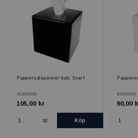
Pappersdispenser kub, Svart
Pappersd
81903628
81903627
105,00 kr
90,00 
st
Köp