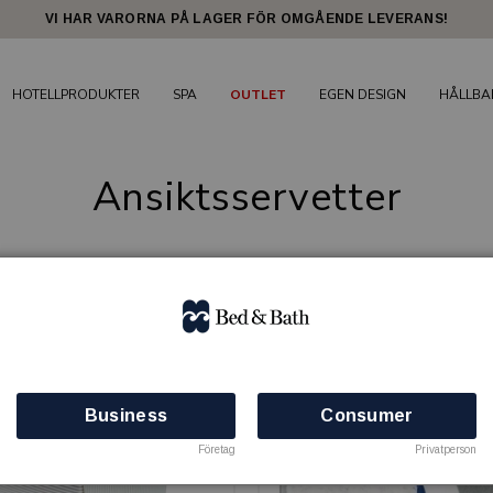
VI HAR VARORNA PÅ LAGER FÖR OMGÅENDE LEVERANS!
HOTELLPRODUKTER
SPA
OUTLET
EGEN DESIGN
HÅLLBA
Ansiktsservetter
9 produkter
Business
Consumer
Företag
Privatperson