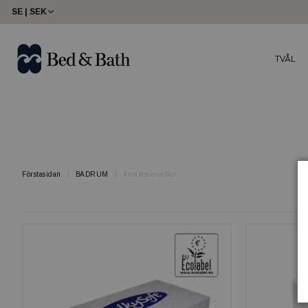
share23
SE | SEK
TVÅL
Förstasidan
BADRUM
Ansiktsservetter