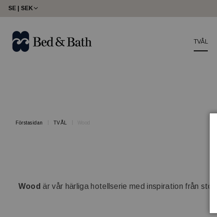
share23
SE | SEK
TVÅL
Förstasidan
TVÅL
Wood
Wood
är vår härliga hotellserie med inspiration från st