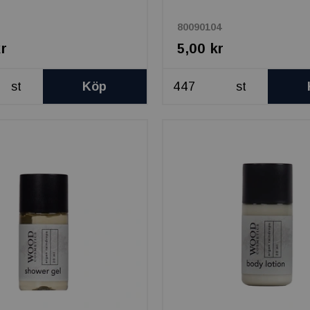
80090104
kr
5,00 kr
st
Köp
st