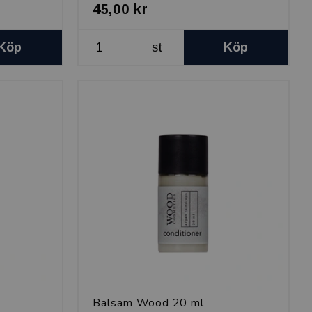
45,00 kr
Köp
st
Köp
Balsam Wood 20 ml