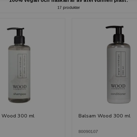
100% vegan och flaskan är av återvunnen plast.
17 produkter
 Wood 300 ml
Balsam Wood 300 ml
80090107