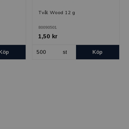
Tvål Wood 12 g
80090501
1,50 kr
Köp
st
Köp