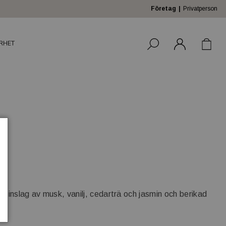
Företag
Privatperson
RHET
ed inslag av musk, vanilj, cedarträ och jasmin och berikad