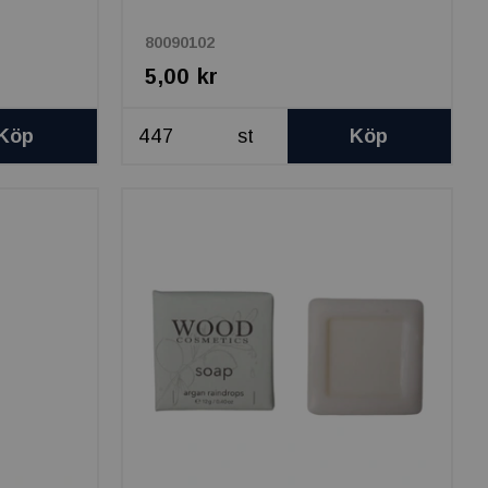
80090102
5,00 kr
Köp
st
Köp