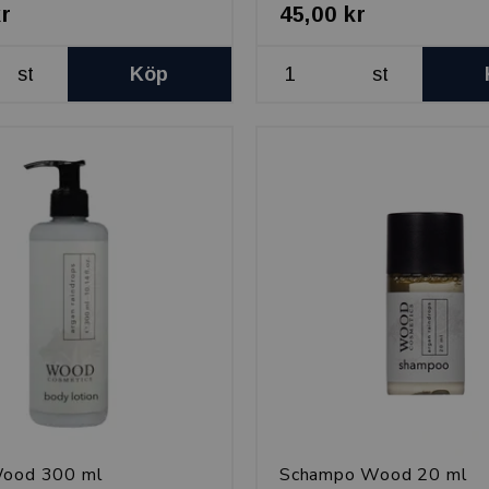
kr
45,00 kr
st
Köp
st
Wood 300 ml
Schampo Wood 20 ml