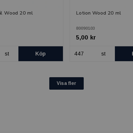
ål Wood 20 ml
Lotion Wood 20 ml
80090103
5,00 kr
st
Köp
st
Visa fler