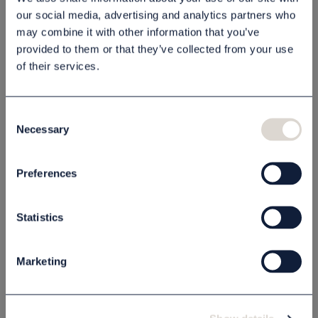
our social media, advertising and analytics partners who
may combine it with other information that you’ve
provided to them or that they’ve collected from your use
Beskrivning
of their services.
Specifikation
Consent
Necessary
Selection
Relaterade produkter
Preferences
Endast för företagskunder
Endast för företagskunder
Statistics
Marketing