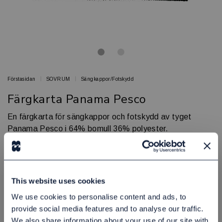
Förstasidan
SOVRUM
Sängkappor/Fotskydd
Färgkarta Panama Pesco
En färgkarta för sängkappor och fotskydd av tyget
Panama Pesco i 64% bomull 36% polyester.
BED & BATH
Artikelnr: 44360000
Finns i lager
This website uses cookies
150,00 kr
Exkl. moms:
We use cookies to personalise content and ads, to
provide social media features and to analyse our traffic.
Lägg i varukorgen
We also share information about your use of our site with