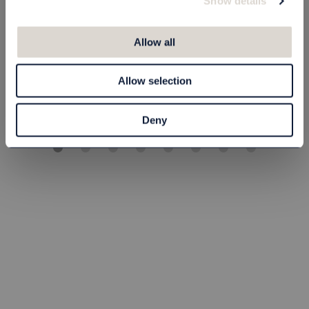
Show details
Sängkappa Panama
Sängkappa Panama
80x200 cm
90x200 cm
Allow all
4436080200
4436090200
905,00 kr
910,00 kr
Allow selection
st
Köp
st
Köp
Deny