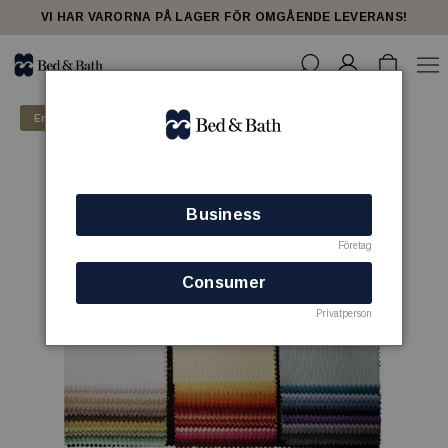
VI HAR VARORNA PÅ LAGER FÖR OMGÅENDE LEVERANS!
Endast för företagskunder
Business
Företag
Consumer
Privatperson