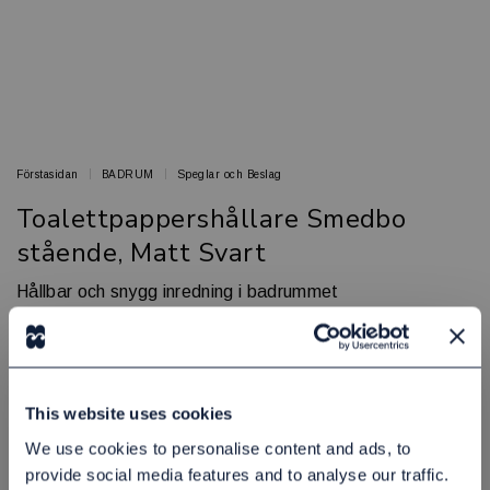
Förstasidan
BADRUM
Speglar och Beslag
Toalettpappershållare Smedbo
stående, Matt Svart
Hållbar och snygg inredning i badrummet
SMEDBO
Artikelnr: 81912600
Minsta beställning: 3 st
Finns i lager
This website uses cookies
405,00 kr
Exkl. moms:
We use cookies to personalise content and ads, to
provide social media features and to analyse our traffic.