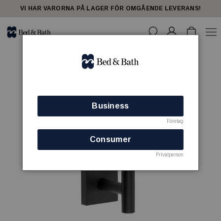
VI HAR VARORNA PÅ LAGER FÖR OMGÅENDE LEVERANS!
Business
Företag
Consumer
Privatperson