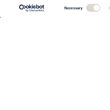
Consent
Necessary
Selection
KUNDSERVICE
Om oss
Teamet
Kontakta oss
Beställning och leverans
Returer
Köpvillkor
Så behandlar vi dina uppgifter