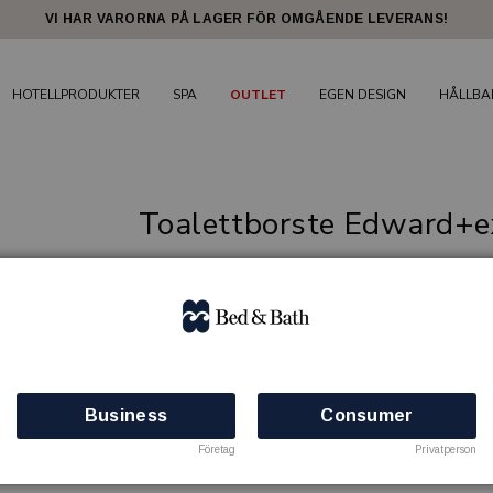
VI HAR VARORNA PÅ LAGER FÖR OMGÅENDE LEVERANS!
HOTELLPRODUKTER
SPA
OUTLET
EGEN DESIGN
HÅLLBA
Toalettborste Edward+ex
Inredning och förbrukning för badrummet
EDWARD
Artikelnr: 81912772
Finns i lager
Business
Consumer
Företag
Privatperson