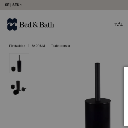
SE | SEK
TVÅL
Förstasidan
BADRUM
Toalettborstar