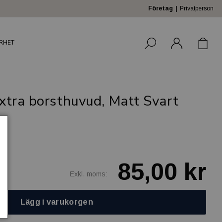
Företag
Privatperson
RHET
tra borsthuvud, Matt Svart
85,00 kr
Exkl. moms:
Lägg i varukorgen