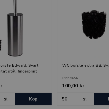
orste Edward, Svart
WC borste extra BB, Sv
tat stål, fingerprint
81912656
kr
100,00 kr
st
Köp
st