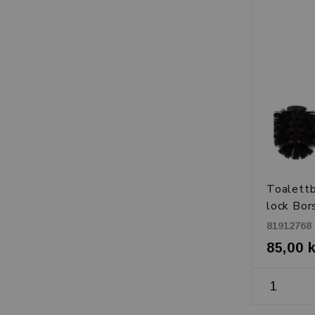
Toalettb
lock Bors
proof
81912768
85,00 