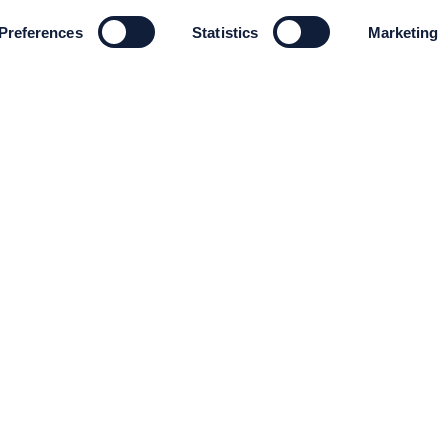
Preferences
Statistics
Marketing
MILJÖ OCH HÅLLBARHET
Miljö och Hållbarhet
Code of conduct