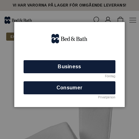
VI HAR VARORNA PÅ LAGER FÖR OMGÅENDE LEVERANS!
EXKLUSIV
Business
Företag
Consumer
Privatperson