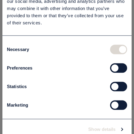
our social media, advertising and analytics partners who
Lägg i varukorgen
may combine it with other information that you’ve
provided to them or that they’ve collected from your use
of their services.
Beskrivning
Consent
Specifikation
Necessary
Selection
Preferences
Relaterade produkter
Statistics
STORSÄLJARE
Marketing
Show details