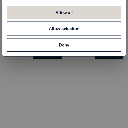
Allow all
Tofflor Comfort
Tofflor Campain 29
Soft, 28 cm, Vit
cm, Vit
Allow selection
81801805
81801815
12,00 kr
10,00 kr
Deny
st
Köp
st
Köp