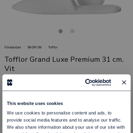
Förstasidan
BADRUM
Tofflor
Tofflor Grand Luxe Premium 31 cm,
Vit
Komfort och lyx för hotellgästen
BED & BATH
Artikelnr: 81801820
Minsta beställning: 100 st
This website uses cookies
Finns i lager
We use cookies to personalise content and ads, to
23,00 kr
Exkl. moms:
provide social media features and to analyse our traffic.
We also share information about your use of our site with