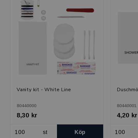
Vanity kit - White Line
Duschmö
80440000
80440001
8,30 kr
4,20 kr
st
Köp