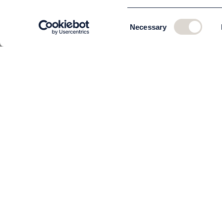
Consent
Necessary
Selection
KUNDSERVICE
Om oss
Teamet
Kontakta oss
Beställning och leverans
Returer
Köpvillkor
Så behandlar vi dina uppgifter