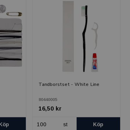
Tandborstset - White Line
80440005
16,50 kr
Köp
st
Köp