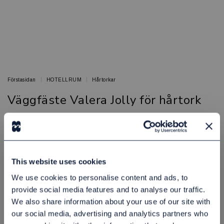
Förstasidan
HOTELLRUM
Hårtorkar
Väggfäste Valera Jolly för hårtork
Hårtorkar för skonsam och snabb torkning
VALERA
Artikelnr: 81905180
This website uses cookies
Finns i lager
125,00 kr
Exkl. moms:
We use cookies to personalise content and ads, to
provide social media features and to analyse our traffic.
We also share information about your use of our site with
Lägg i varukorgen
our social media, advertising and analytics partners who