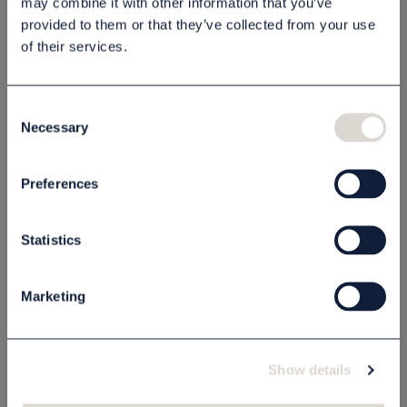
may combine it with other information that you’ve
provided to them or that they’ve collected from your use
Beskrivning
of their services.
Specifikation
Consent
Necessary
Selection
Relaterade produkter
Preferences
STORSÄLJARE
Statistics
Marketing
Show details