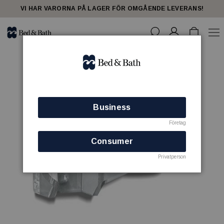
VI HAR VARORNA PÅ LAGER FÖR OMGÅENDE LEVERANS!
Business
Företag
Consumer
Privatperson