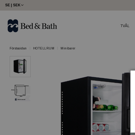
SE | SEK
TVÅL
Förstasidan
HOTELLRUM
Minibarer