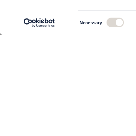
Consent
Necessary
Selection
KUNDSERVICE
Om oss
Teamet
Kontakta oss
Beställning och leverans
Returer
Köpvillkor
Så behandlar vi dina uppgifter