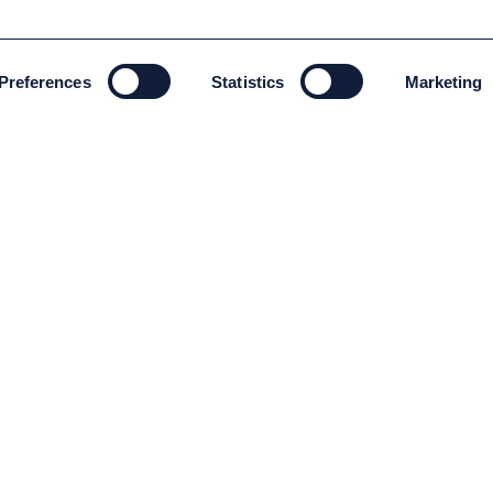
Preferences
Statistics
Marketing
MILJÖ OCH HÅLLBARHET
Miljö och Hållbarhet
Code of conduct