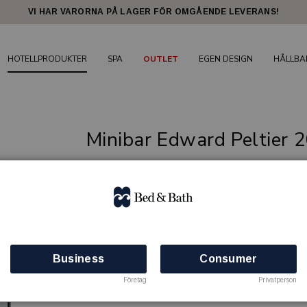
VI HAR VARORNA PÅ LAGER FÖR OMGÅENDE LEVERANS!
HOTELLPRODUKTER
SPA
OUTLET
EGEN DESIGN
HÅLLBA
Minibar Edward Peltier 20
Minibar för bekvämlighet och valmöjlighet til
EDWARD
Artikelnr: 81914456
Finns i lager
Business
Consumer
Företag
Privatperson