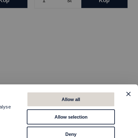
Köp
st
Köp
Allow all
alyse
Allow selection
Deny