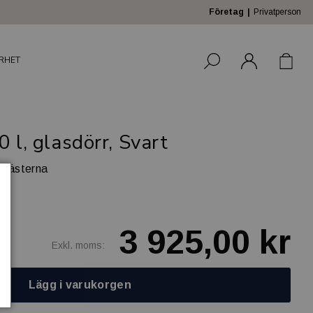
Företag
Privatperson
RHET
 l, glasdörr, Svart
l gästerna
3 925,00 kr
Exkl. moms:
Lägg i varukorgen