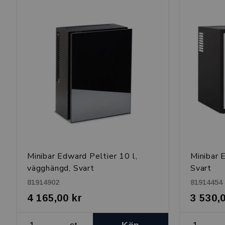
Minibar Edward Peltier 10 l,
Minibar 
vägghängd, Svart
Svart
81914902
81914454
4 165,00 kr
3 530,