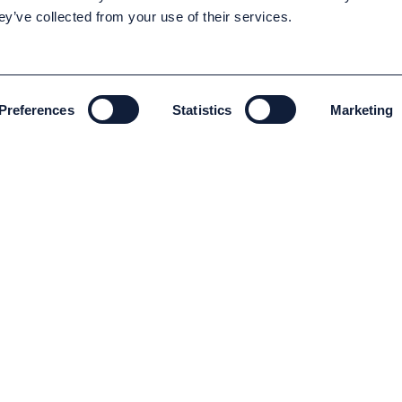
ey’ve collected from your use of their services.
Preferences
Statistics
Marketing
MILJÖ OCH HÅLLBARHET
Miljö och Hållbarhet
Code of conduct