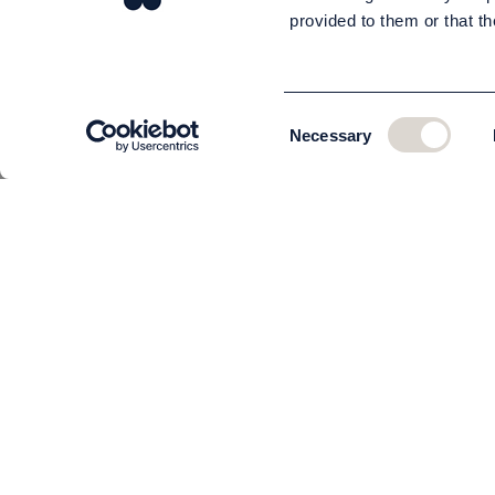
provided to them or that th
Consent
Necessary
Selection
KUNDSERVICE
Om oss
Teamet
Kontakta oss
Beställning och leverans
Returer
Köpvillkor