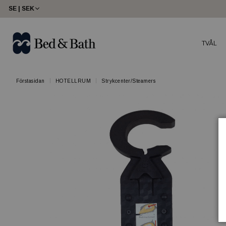
SE | SEK
TVÅL
Förstasidan
HOTELLRUM
Strykcenter/Steamers