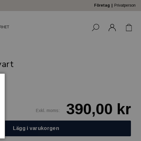
Företag
Privatperson
RHET
vart
390,00 kr
Exkl. moms:
Lägg i varukorgen