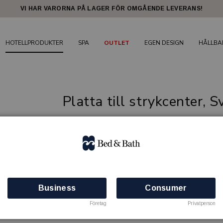
VI HAR VARORNA PÅ LAGER FÖR OMGÅENDE LEVERANS!
HOTELLPRODUKTER
SPA
OUTLET
EGEN DESIGN
HÅLLBA
Platta till strykcenter, S
Produkter för klädvård
EDWARD
Artikelnr: 81907208
Finns i lager
Business
Consumer
Företag
Privatperson