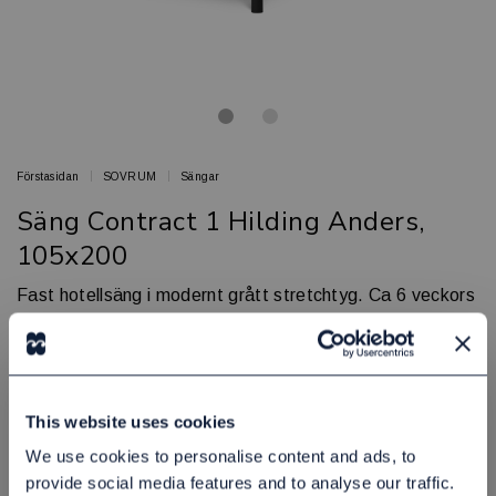
Förstasidan
SOVRUM
Sängar
Säng Contract 1 Hilding Anders,
105x200
Fast hotellsäng i modernt grått stretchtyg. Ca 6 veckors
leveranstid.
HILDING ANDERS
Artikelnr: 73410520000
This website uses cookies
Finns i lager
3 430,00 kr
Exkl. moms:
We use cookies to personalise content and ads, to
provide social media features and to analyse our traffic.