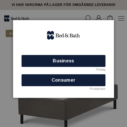
VI HAR VARORNA PÅ LAGER FÖR OMGÅENDE LEVERANS!
Endast för företagskunder
Business
Företag
Consumer
Privatperson