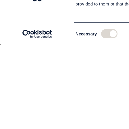
provided to them or that th
Consent
Necessary
Selection
KUNDSERVICE
Om oss
Teamet
Kontakta oss
Beställning och leverans
Returer
Köpvillkor