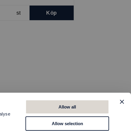
st
Köp
Allow all
alyse
Allow selection