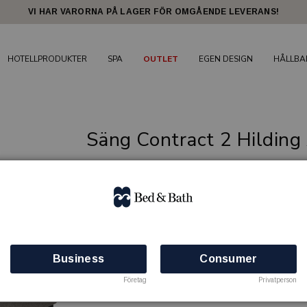
VI HAR VARORNA PÅ LAGER FÖR OMGÅENDE LEVERANS!
HOTELLPRODUKTER
SPA
OUTLET
EGEN DESIGN
HÅLLBA
Säng Contract 2 Hildin
Mediumfast hotellsäng i modernt grått stret
HILDING ANDERS
Artikelnr: 73512020000
Finns i lager
Business
Consumer
Företag
Privatperson