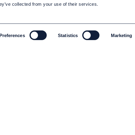
ey’ve collected from your use of their services.
Preferences
Statistics
Marketing
MILJÖ OCH HÅLLBARHET
Miljö och Hållbarhet
Code of conduct