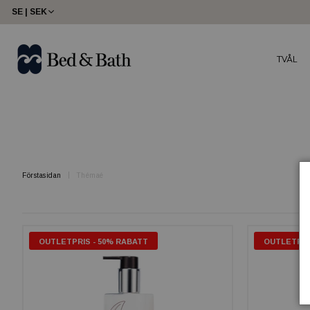
share23
SE | SEK
TVÅL
Förstasidan
Thémaé
OUTLETPRIS - 50% RABATT
OUTLETPRI