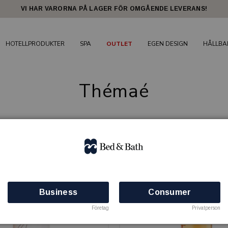
VI HAR VARORNA PÅ LAGER FÖR OMGÅENDE LEVERANS!
HOTELLPRODUKTER
SPA
OUTLET
EGEN DESIGN
HÅLLBA
Thémaé
4 produkter
S - 50% RABATT
OUTLETPRIS - 50% RABATT
Business
Consumer
Företag
Privatperson