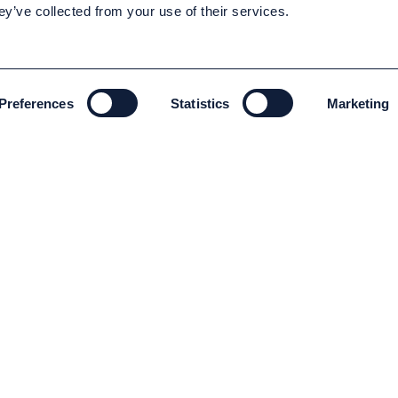
ey’ve collected from your use of their services.
Preferences
Statistics
Marketing
MILJÖ OCH HÅLLBARHET
Miljö och Hållbarhet
Code of conduct