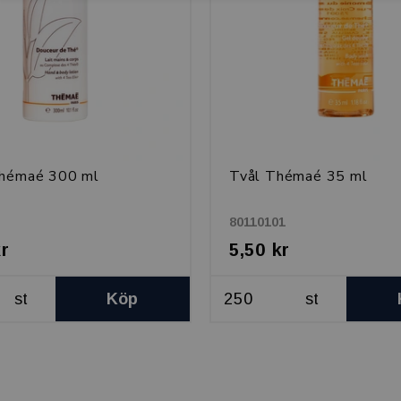
Thémaé 300 ml
Tvål Thémaé 35 ml
80110101
kr
5,50 kr
st
Köp
st