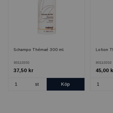
Schampo Thémaé 300 ml
Lotion 
80110303
80110302
37,50 kr
45,00 
st
Köp