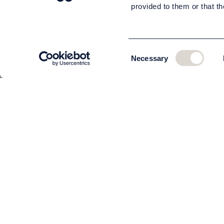
provided to them or that th
Consent
Necessary
Selection
KUNDSERVICE
Om oss
Teamet
Kontakta oss
Beställning och leverans
Returer