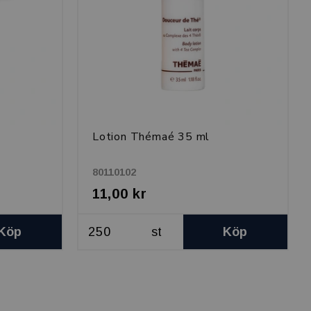
Lotion Thémaé 35 ml
80110102
11,00 kr
Köp
st
Köp