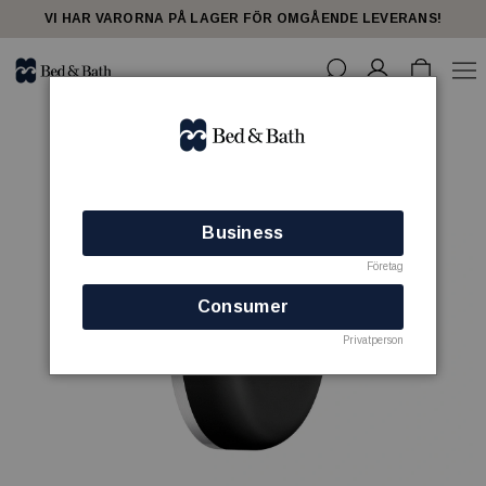
VI HAR VARORNA PÅ LAGER FÖR OMGÅENDE LEVERANS!
Business
Företag
Consumer
Privatperson